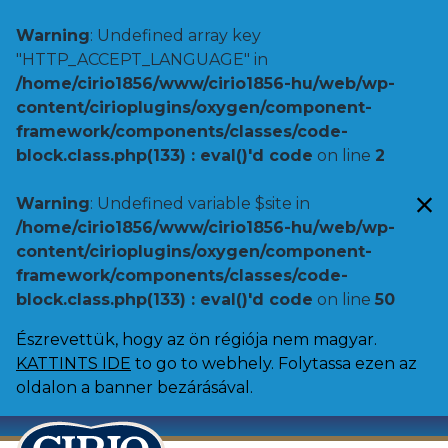
Warning
: Undefined array key
"HTTP_ACCEPT_LANGUAGE" in
/home/cirio1856/www/cirio1856-hu/web/wp-
content/cirioplugins/oxygen/component-
framework/components/classes/code-
block.class.php(133) : eval()'d code
on line
2
Warning
: Undefined variable $site in
/home/cirio1856/www/cirio1856-hu/web/wp-
content/cirioplugins/oxygen/component-
framework/components/classes/code-
block.class.php(133) : eval()'d code
on line
50
Észrevettük, hogy az ön régiója nem magyar.
KATTINTS IDE
to go to webhely. Folytassa ezen az
oldalon a banner bezárásával.