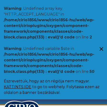
Warning
: Undefined array key
"HTTP_ACCEPT_LANGUAGE" in
/home/cirio1856/www/cirio1856-hu/web/wp-
content/cirioplugins/oxygen/component-
framework/components/classes/code-
block.class.php(133) : eval()'d code
on line
2
Warning
: Undefined variable $site in
/home/cirio1856/www/cirio1856-hu/web/wp-
content/cirioplugins/oxygen/component-
framework/components/classes/code-
block.class.php(133) : eval()'d code
on line
50
Észrevettük, hogy az ön régiója nem magyar.
KATTINTS IDE
to go to webhely. Folytassa ezen az
oldalon a banner bezárásával.