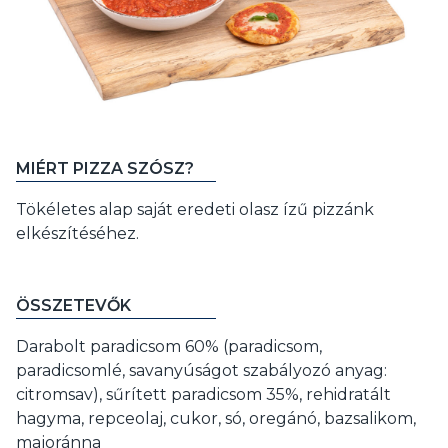
MIÉRT PIZZA SZÓSZ?
Tökéletes alap saját eredeti olasz ízű pizzánk
elkészítéséhez.
ÖSSZETEVŐK
Darabolt paradicsom 60% (paradicsom,
paradicsomlé, savanyúságot szabályozó anyag:
citromsav), sűrített paradicsom 35%, rehidratált
hagyma, repceolaj, cukor, só, oregánó, bazsalikom,
majoránna