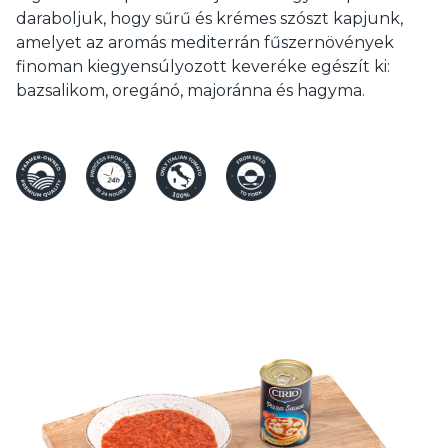
daraboljuk, hogy sűrű és krémes szószt kapjunk,
amelyet az aromás mediterrán fűszernövények
finoman kiegyensúlyozott keveréke egészít ki:
bazsalikom, oregánó, majoránna és hagyma.