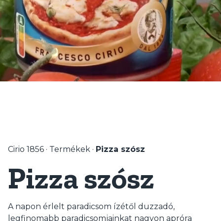
Cirio 1856
·
Termékek
·
Pizza szósz
Pizza szósz
A napon érlelt paradicsom ízétől duzzadó,
legfinomabb paradicsomjainkat nagyon apróra