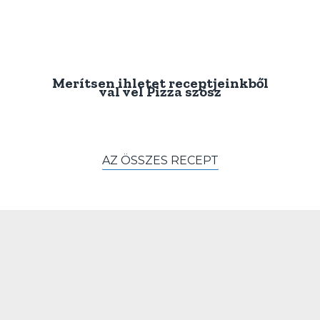
Merítsen ihletet receptjeinkből
val vel
Pizza szósz
AZ ÖSSZES RECEPT