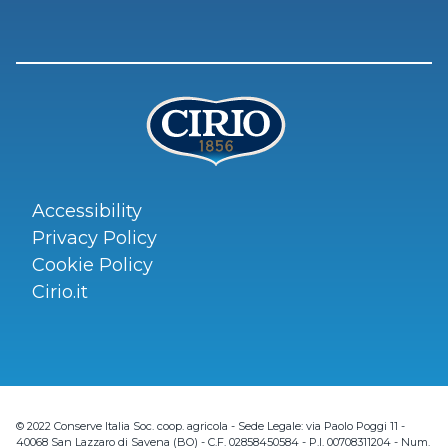
Accessibility
Privacy Policy
Cookie Policy
Cirio.it
© 2022 Conserve Italia Soc. coop. agricola - Sede Legale: via Paolo Poggi 11 -
40068 San Lazzaro di Savena (BO) - C.F. 02858450584 - P.I. 00708311204 - Num.