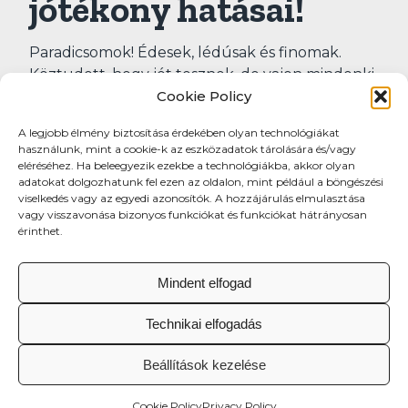
jótékony hatásai!
Paradicsomok! Édesek, lédúsak és finomak.
Köztudott, hogy jót tesznek, de vajon mindenki
Cookie Policy
tudja, hogy a paradicsom miért olyan
egészséges élelmiszer?
A legjobb élmény biztosítása érdekében olyan technológiákat
használunk, mint a cookie-k az eszközadatok tárolására és/vagy
De nézzük, mitől is lesz a paradicsom kiválóan
eléréséhez. Ha beleegyezik ezekbe a technológiákba, akkor olyan
egészséges választás. Egy adag piros, érett,
adatokat dolgozhatunk fel ezen az oldalon, mint például a böngészési
nyers paradicsom (egy csésze vagy 150 gramm)
viselkedés vagy az egyedi azonosítók. A hozzájárulás elmulasztása
vagy visszavonása bizonyos funkciókat és funkciókat hátrányosan
jó A-, C-, K-vitamin-, folsav- és káliumforrás. A
érinthet.
paradicsom nátriumtartalma természetes
módon alacsony.
Mindent elfogad
Technikai elfogadás
Beállítások kezelése
Cookie Policy
Privacy Policy