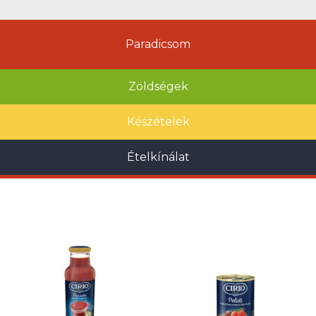
Paradicsom
Zöldségek
Készételek
Ételkínálat