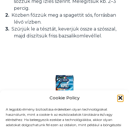
sózzuk meg ízlés szerint. Melegítsük kb. 2–3
percig.
Közben főzzük meg a spagettit sós, forrásban
lévő vízben.
Szűrjük le a tésztát, keverjük össze a szósszal,
majd díszítsük friss bazsalikomlevéllel.
Cookie Policy
GEMACHT MIT
A legjobb élmény biztosítása érdekében olyan technológiákat
Regionális
használunk, mint a cookie-k az eszközadatok tárolására és/vagy
tésztaszószok
eléréséhez. Ha beleegyezik ezekbe a technológiákba, akkor olyan
adatokat dolgozhatunk fel ezen az oldalon, mint például a böngészési