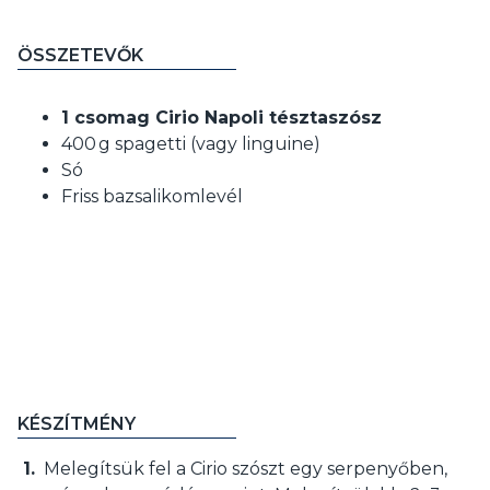
ÖSSZETEVŐK
1 csomag Cirio Napoli tésztaszósz
400 g spagetti (vagy linguine)
Só
Friss bazsalikomlevél
KÉSZÍTMÉNY
Melegítsük fel a Cirio szószt egy serpenyőben,