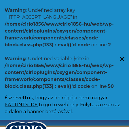
Warning
: Undefined array key
"HTTP_ACCEPT_LANGUAGE" in
/home/cirio1856/www/cirio1856-hu/web/wp-
content/cirioplugins/oxygen/component-
framework/components/classes/code-
block.class.php(133) : eval()'d code
on line
2
Warning
: Undefined variable $site in
/home/cirio1856/www/cirio1856-hu/web/wp-
content/cirioplugins/oxygen/component-
framework/components/classes/code-
block.class.php(133) : eval()'d code
on line
50
Észrevettük, hogy az ön régiója nem magyar.
KATTINTS IDE
to go to webhely. Folytassa ezen az
oldalon a banner bezárásával.