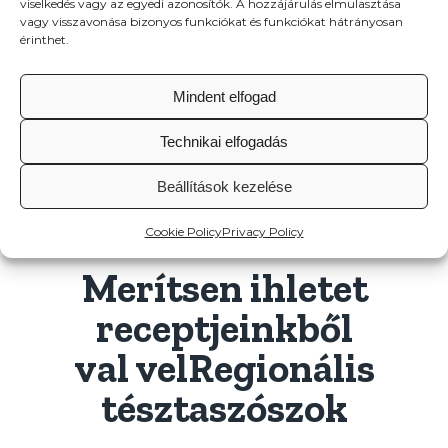
viselkedés vagy az egyedi azonosítók. A hozzájárulás elmulasztása
vagy visszavonása bizonyos funkciókat és funkciókat hátrányosan
érinthet.
OSZD MEG VAGY NYOMTASD KI EZT A RECEPTET
Mindent elfogad
Technikai elfogadás
Beállítások kezelése
Cookie Policy
Privacy Policy
Merítsen ihletet
receptjeinkből
val velRegionális
tésztaszószok